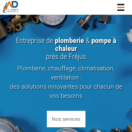
Togg
navig
Entreprise de
plomberie
&
pompe à
chaleur
près de Fréjus
Plomberie, chauffage, climatisation,
ventilation :
des solutions innovantes pour chacun de
vos besoins
Nos services